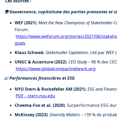
 Les sources :
🌍 Gouvernance, capitalisme des parties prenantes et s
WEF (2021)
. 
Meet the New Champions of Stakeholder Ca
Forum. 
https://www.weforum.org/stories/2021/06/stakehol
goals
Klaus Schwab
. 
Stakeholder Capitalism
, cité par WEF (
UNGC & Accenture (2022)
. 
CEO Study
 – 98 % des CEO
https://www.globalcompactnetwork.org
📈 Performances financières et ESG
NYU Stern & Rockefeller AM (2021)
. 
ESG and Financ
PDF – stern.nyu.edu
Cheema-Fox et al. (2020)
. Surperformance ESG dura
McKinsey (2023)
. 
Diversity Matters
 – +39 % de probab