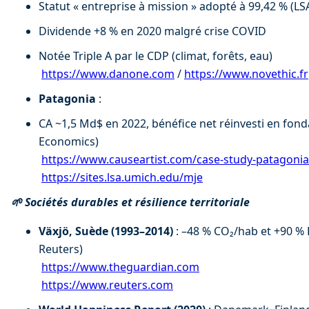
Statut « entreprise à mission » adopté à 99,42 % (LS
Dividende +8 % en 2020 malgré crise COVID 
Notée Triple A par le CDP (climat, forêts, eau) 
https://www.danone.com
 / 
https://www.novethic.fr
Patagonia
 : 
CA ~1,5 Md$ en 2022, bénéfice net réinvesti en fonda
Economics) 
https://www.causeartist.com/case-study-patagonia
https://sites.lsa.umich.edu/mje
🌱 Sociétés durables et résilience territoriale
Växjö, Suède (1993–2014)
 : –48 % CO₂/hab et +90 %
Reuters) 
https://www.theguardian.com
https://www.reuters.com