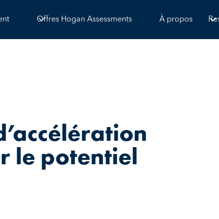
ent
Offres Hogan Assessments
À propos
Re
 d’accélération
r le potentiel