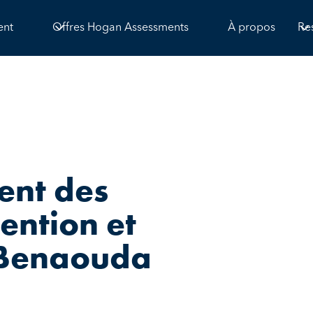
ent
Offres Hogan Assessments
À propos
Re
ent des
ention et
d Benaouda