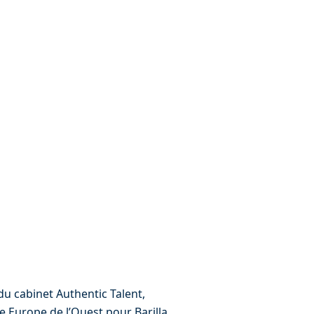
u cabinet Authentic Talent, 
e Europe de l’Ouest pour Barilla 