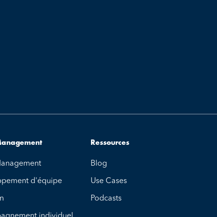
 Management
Ressources
 Management
Blog
ppement d'équipe
Use Cases
on
Podcasts
agnement individuel