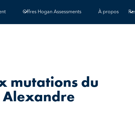
ent
Offres Hogan Assessments
À propos
Re
ux mutations du
- Alexandre