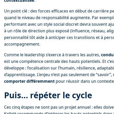
contextualisée
.
Un point clé : des forces efficaces en début de carrière p
quand le niveau de responsabilité augmente. Par exempl
performant avec un style social discret devra souvent aj
à un rôle de direction plus exposé (influence, réseau, ali
personnalité tôt aide à anticiper ces transitions et à per
accompagnement.
Comme le leadership s’exerce à travers les autres, 
condui
est une compétence centrale des hauts potentiels. Et c’e
développe : focalisation sur l’humain, résilience, adaptabili
d’apprentissage. L’enjeu n’est pas seulement de “savoir”,
comporter différemment
 pour réussir dans un context
Puis… répéter le cycle
Ces cinq étapes ne sont pas un projet annuel : elles doive
Kellett recommande d’intégrer les hauts potentiels dans 